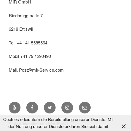
MIR GmbH
Riedbruggmatte 7
6218 Ettiswil
Tel. +41 41 5585564
Mobil +41 79 1290490
Mail. Post@mir-Service.com
Yelp
Facebook
Twitter
Instagram
E-
Mail
Cookies erleichtern die Bereitstellung unserer Dienste. Mit
Stolz präsentiert von WordPress
der Nutzung unserer Dienste erklären Sie sich damit